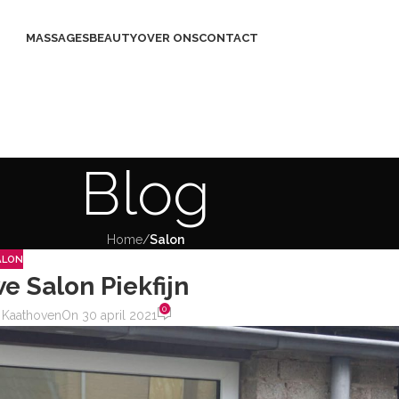
MASSAGES
BEAUTY
OVER ONS
CONTACT
Blog
Home
/
Salon
ALON
 Salon Piekfijn
0
n Kaathoven
On 30 april 2021