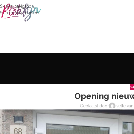
Skip to navigation
Skip to main content
S
Opening nieuwe
Geplaatst door
Ivette va